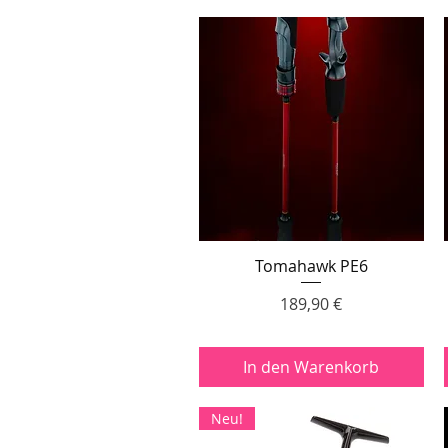
Tomahawk PE6
Schnellansicht
Preis
189,90 €
In den Warenkorb
Neu!