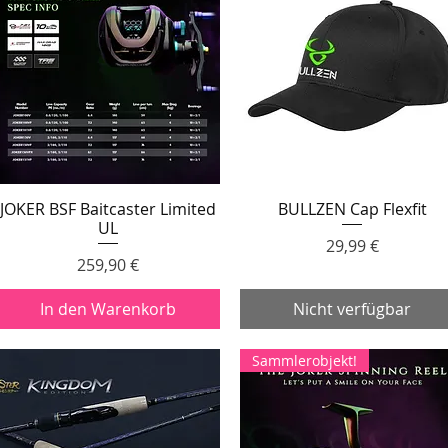
JOKER BSF Baitcaster Limited
BULLZEN Cap Flexfit
Schnellansicht
Schnellansicht
UL
Preis
29,99 €
Preis
259,90 €
In den Warenkorb
Nicht verfügbar
Sammlerobjekt!