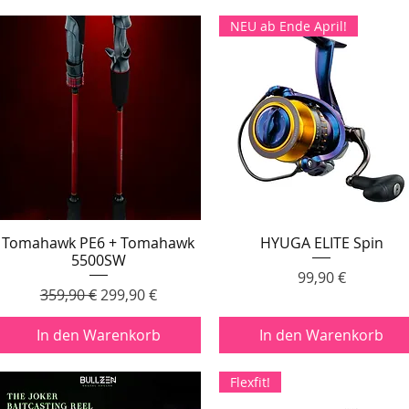
NEU ab Ende April!
Tomahawk PE6 + Tomahawk
HYUGA ELITE Spin
Schnellansicht
Schnellansicht
5500SW
Preis
99,90 €
Standardpreis
Sale-Preis
359,90 €
299,90 €
In den Warenkorb
In den Warenkorb
Flexfit!