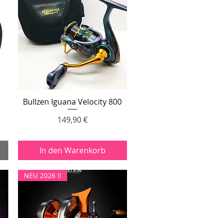
Bullzen Iguana Velocity 800
Schnellansicht
Preis
149,90 €
In den Warenkorb
NEU 2026 !!