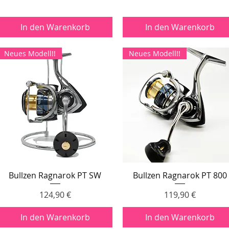
In den Warenkorb
In den Warenkorb
Neues Modell!!
Neues Modell!!
Bullzen Ragnarok PT SW
Bullzen Ragnarok PT 800
Schnellansicht
Schnellansicht
Preis
Preis
124,90 €
119,90 €
In den Warenkorb
In den Warenkorb