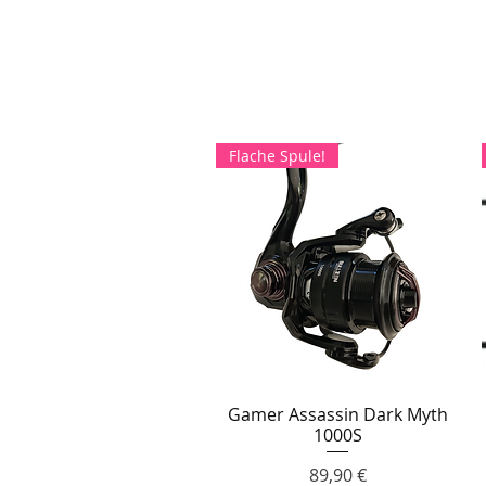
Flache Spule!
Gamer Assassin Dark Myth
Schnellansicht
1000S
Preis
89,90 €