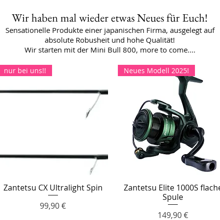
Wir haben mal wieder etwas Neues für Euch!
Sensationelle Produkte einer japanischen Firma, ausgelegt auf
absolute Robusheit und hohe Qualität!
Wir starten mit der Mini Bull 800, more to come....
nur bei uns!!
Neues Modell 2025!
Zantetsu CX Ultralight Spin
Zantetsu Elite 1000S flach
Schnellansicht
Schnellansicht
Spule
Preis
99,90 €
Preis
149,90 €