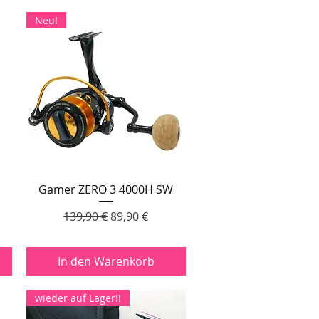
Neu!
Gamer ZERO 3 4000H SW
Schnellansicht
Standardpreis
Sale-Preis
139,90 €
89,90 €
In den Warenkorb
wieder auf Lager!!