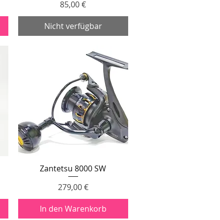
Preis
85,00 €
Nicht verfügbar
Zantetsu 8000 SW
Schnellansicht
Preis
279,00 €
In den Warenkorb