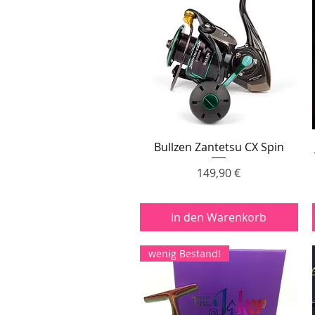
Bullzen Zantetsu CX Spin
Schnellansicht
Preis
149,90 €
In den Warenkorb
wenig Bestand!