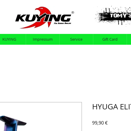
KUYING
Impressum
Service
Gift Card
HYUGA ELI
Preis
99,90 €