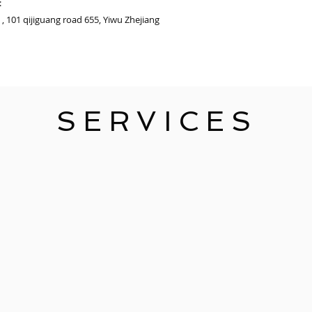
:
 101 qijiguang road 655, Yiwu Zhejiang
SERVICES