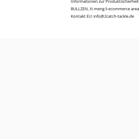
Informationen zur Produktsicherheit
BULLZEN, Xi meng li ecommerce area ,
Kontakt EU: info@2catch-tackle.de
© 2023 by PURE. Proudly created with
Wix.com