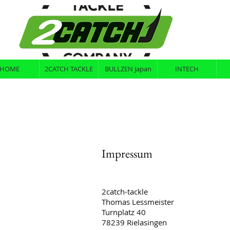
HOME
2CATCH TACKLE
BULLZEN Japan
INTECH
Impressum
2catch-tackle
Thomas Lessmeister
Turnplatz 40
78239 Rielasingen