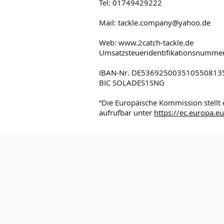
Tel: 01749429222
Mail:
tackle.company@yahoo.de
Web: www.2catch-tackle.de
Umsatzsteueridentifikationsnumme
IBAN-Nr. DE536925003510550813
BIC SOLADES1SNG
“Die Europäische Kommission stellt e
aufrufbar unter
https://ec.europa.e