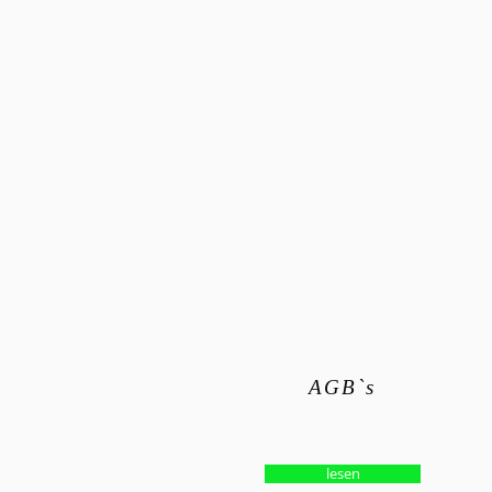
© 2023 by PURE. Proudly created with
Wix.com
AGB`s
lesen