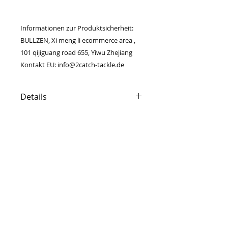
Informationen zur Produktsicherheit:
BULLZEN, Xi meng li ecommerce area ,
101 qijiguang road 655, Yiwu Zhejiang
Kontakt EU: info@2catch-tackle.de
Details
9+1 Kugellager
Übersetzung: 5,2:1
159gr leicht!
© 2023 by PURE. Proudly created with
Schnurfassung 1000S : PE0,4 /
Wix.com
150m - PE 0,8 / 100m
Salzwasser geeignet
SERVICES