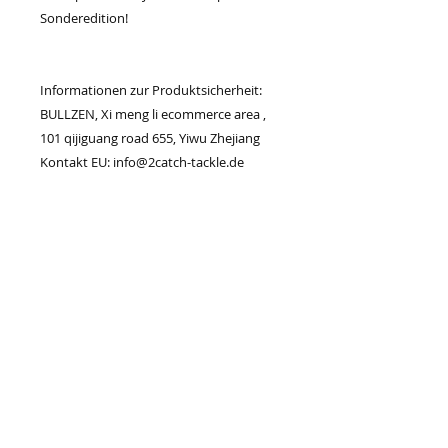
Sonderedition!
Informationen zur Produktsicherheit:
BULLZEN, Xi meng li ecommerce area ,
101 qijiguang road 655, Yiwu Zhejiang
Kontakt EU: info@2catch-tackle.de
© 2023 by PURE. Proudly created with
Wix.com
SERVICES