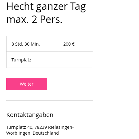
Hecht ganzer Tag
max. 2 Pers.
200
Euro
8 Std. 30 Min.
8
200 €
S
t
Turnplatz
d
.
3
0
Weiter
M
i
n
.
Kontaktangaben
Turnplatz 40, 78239 Rielasingen-
Worblingen, Deutschland