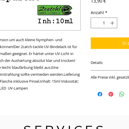
Preis
13,90 €
Anzahl
*
ersion um auch kleine Nymphen- und 
In
können!Der 2catch-tackle UV-Bindelack ist für 
aßen geeignet. Er härtet unter UV-Licht in 
ch der Aushärtung absolut klar und trocken! 
Details:
leicht blaufärbung bleibt aus.Eine 
Inhalt: 1ml ( Preis 
instrahlung sollte vermieden werden.Lieferung 
Alle Preise inkl. geset
Flüssig, dünne Visko
lasche inklusive Pinsel.Inhalt: 15ml Viskosität: 
 LED  UV-Lampen