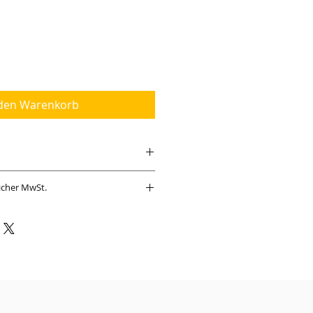
 den Warenkorb
entspricht 1,30 Euro pro ml)
zlicher MwSt.
sität