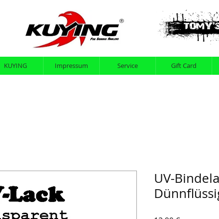
KUYING
Impressum
Service
Gift Card
UV-Bindel
Dünnflüssi