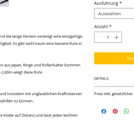
Ausführung
*
Auswählen
Anzahl
*
nd die lange Version vereinigt eine einzigartige
htigkeit. Es gibt wohl kaum eine bessere Rute in
In
rbon aus Japan, Ringe und Rollenhalter kommen
p 2,60m wiegt diese Rute
DETAILS
- WG 0,8g - 15gr
 und trotzdem mit unglaublichen Kraftreserven
Preis inkl. gesetzliche
- 50 T Toray Carbon
sdrillen zu können.
- Länge: 2,60 m
- 110 / 118 Gramm l
- Fuji Alconite Ber
te Köder auf Distanz und lässt jeden leichten