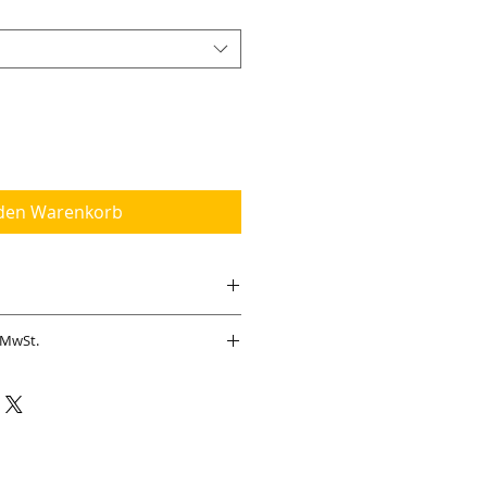
 den Warenkorb
r MwSt.
eicht!
ingung