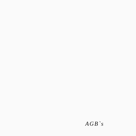
© 2023 by PURE. Proudly created with
Wix.com
AGB`s