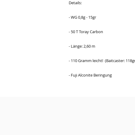
Details:
- WG 0,8g - 15gr
- 50 T Toray Carbon
- Länge: 2,60 m
- 110 Gramm leicht! (Baitcaster: 118g
- Fuji Alconite Beringung