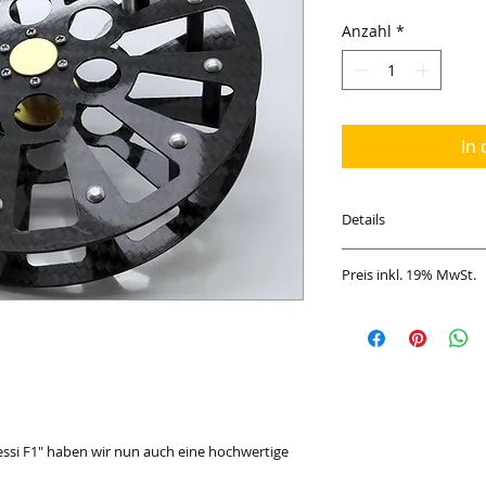
Anzahl
*
In
Details
Gewicht: 98 gr
Preis inkl. 19% MwSt.
Rollendurchmes
Doppelt kugelgel
Schnellverschlus
Schnellverriege
ssi F1" haben wir nun auch eine hochwertige