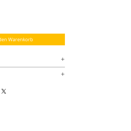
 den Warenkorb
ser: 13cm
agert
s
lung gegen ungewolltes Abrollen