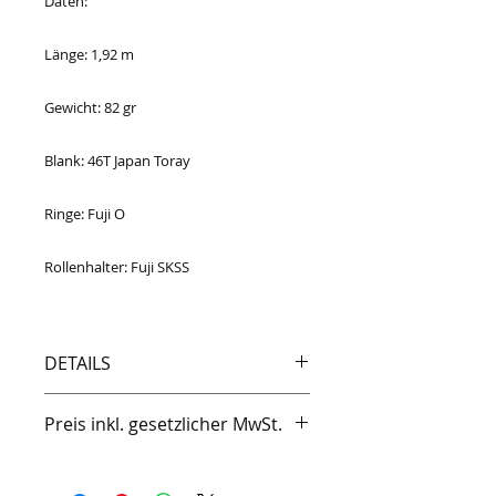
Daten:
Länge: 1,92 m
Gewicht: 82 gr
Blank: 46T Japan Toray
Ringe: Fuji O
Rollenhalter: Fuji SKSS
DETAILS
- 46T Toray Carbon
Preis inkl. gesetzlicher MwSt.
- 1,50 m
- 1 -7gr
- Aktion: UL