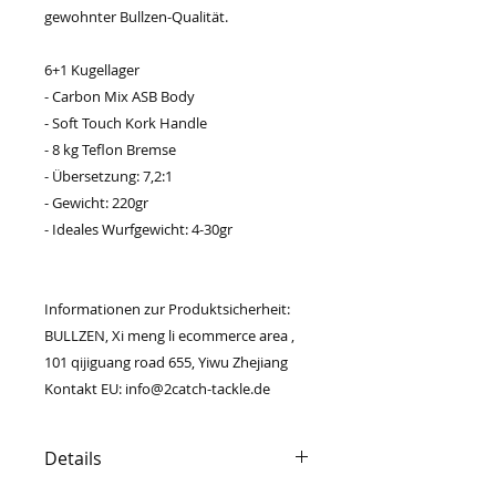
gewohnter Bullzen-Qualität.
6+1 Kugellager
- Carbon Mix ASB Body
- Soft Touch Kork Handle
- 8 kg Teflon Bremse
- Übersetzung: 7,2:1
- Gewicht: 220gr
- Ideales Wurfgewicht: 4-30gr
Informationen zur Produktsicherheit:
BULLZEN, Xi meng li ecommerce area ,
101 qijiguang road 655, Yiwu Zhejiang
Kontakt EU: info@2catch-tackle.de
Details