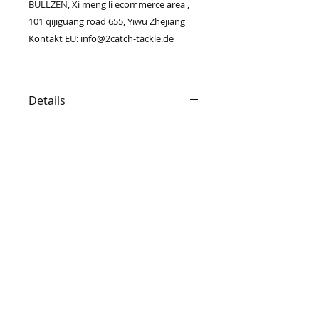
BULLZEN, Xi meng li ecommerce area ,
101 qijiguang road 655, Yiwu Zhejiang
Kontakt EU: info@2catch-tackle.de
Details
Grössen: 3500 , 4500 und 5500
10+1 salzwasserfeste
Edelstahlkugellager
22kg Bremse (3500er 17kg) mit
© 2023 by PURE. Proudly created with
Multi Disk Carbon
Wix.com
Bremsscheiben
seidenweicher Lauf
SERVICES