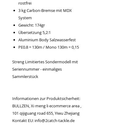
rostfrei
3 kg Carbon-Bremse mit MDX
System
Gewicht: 174gr
Übersetzung 5,2:1
Aluminium Body Salzwasserfest
PE0.8 = 130m / Mono 130m = 0,15
Streng Limitiertes Sondermodell mit
Seriennummer - einmaliges
Sammlerstück
Informationen zur Produktsicherheit:
BULLZEN, Xi meng li ecommerce area ,
101 qijiguang road 655, Yiwu Zhejiang
Kontakt EU: info@2catch-tackle.de