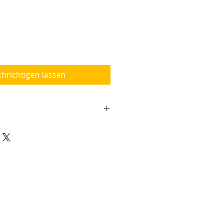
hrichtigen lassen
 Sammlerobjekt!
5500 Limited
sche
tand
kat mit Seriennummer
lenöl und Rollenfett
70m/0,25er braid
:1