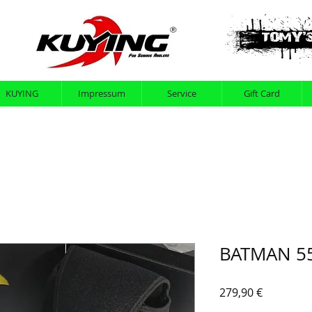
KUYING
Impressum
Service
Gift Card
BATMAN 55
Preis
279,90 €