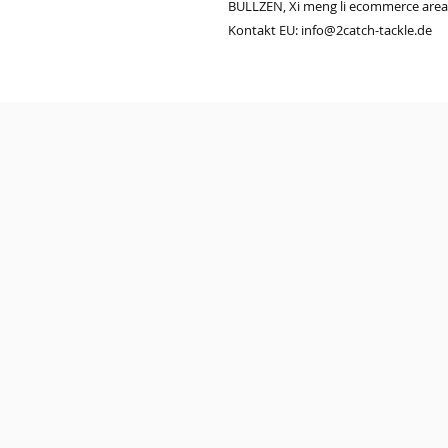
BULLZEN, Xi meng li ecommerce area ,
Kontakt EU: info@2catch-tackle.de
© 2023 by PURE. Proudly created with
Wix.com