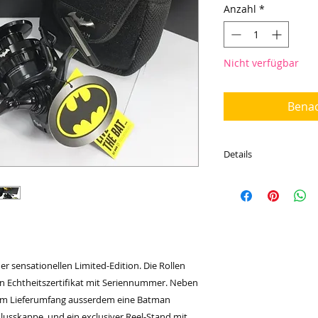
Anzahl
*
Nicht verfügbar
Benac
Details
Streng limitiertes
Lieferumfang:
Bullzen Batman 
Batman Rollenta
exclusiver Reels
Echtheitszertifi
ner sensationellen Limited-Edition. Die Rollen
Je eine Tube Rol
ein Echtheitszertifikat mit Seriennummer. Neben
Schnurfassung 2
im Lieferumfang ausserdem eine Batman
Übersetzung 5,2
hlusskappe und ein exclusiver Reel-Stand mit