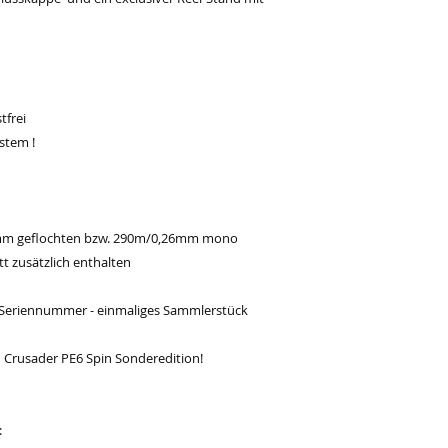
tfrei
stem !
mm geflochten bzw. 290m/0,26mm mono
tt zusätzlich enthalten
t Seriennummer - einmaliges Sammlerstück
 Crusader PE6 Spin Sonderedition!
: